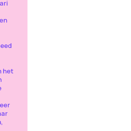
ari
den
 eed
n het
n
e
zeer
aar
,