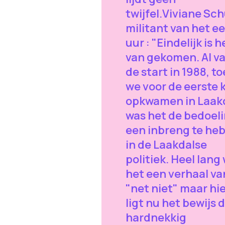
twijfel.Viviane Sch
militant van het e
uur : "Eindelijk is h
van gekomen. Al va
de start in 1988, t
we voor de eerste 
opkwamen in Laak
was het de bedoel
een inbreng te he
in de Laakdalse
politiek. Heel lang
het een verhaal va
"net niet" maar hi
ligt nu het bewijs 
hardnekkig