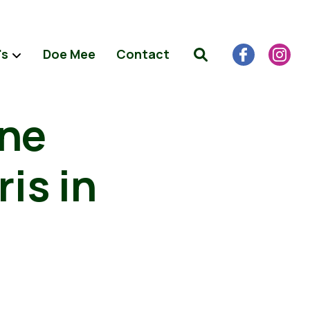
's
Doe Mee
Contact
ene
is in