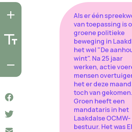
Als er één spreek
van toepassing is 
groene politieke
beweging in Laakda
het wel "De aanho
wint". Na 25 jaar
werken, actie voer
mensen overtuigen
het er deze maand
toch van gekomen
Groen heeft een
mandataris in het
Laakdalse OCMW-
bestuur. Het was E