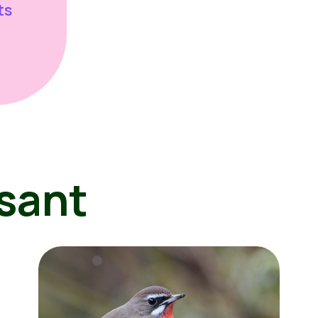
ts
sant