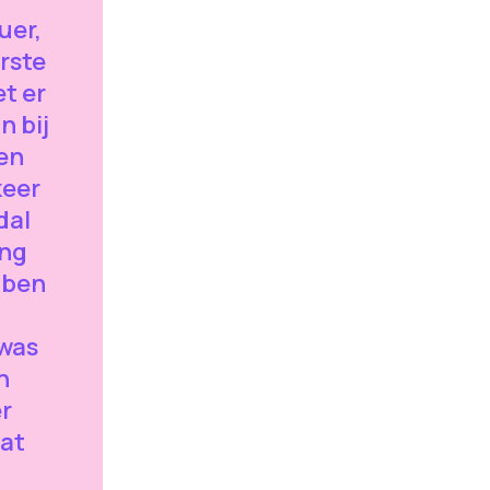
uer,
erste
et er
n bij
oen
keer
dal
ing
bben
 was
n
er
dat