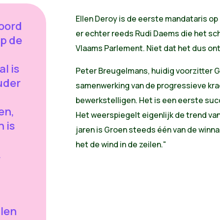
Ellen Deroy is de eerste mandataris op
woord
er echter reeds Rudi Daems die het scho
op de
Vlaams Parlement. Niet dat het dus ontb
l is
Peter Breugelmans, huidig voorzitter G
uder
samenwerking van de progressieve krac
bewerkstelligen. Het is een eerste succ
en,
Het weerspiegelt eigenlijk de trend va
 is
jaren is Groen steeds één van de winna
het de wind in de zeilen."
.
llen