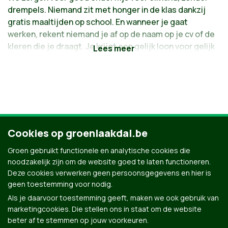
drempels. Niemand zit met honger in de klas dankzij
gratis maaltijden op school. En wanneer je gaat
werken, rekent niemand je af op de naam op je cv of de
kleren die je draagt. Je krijgt een gelijk loon voor gelijk
werk. Een betaalbare, warme thuis is een basisrecht
en wie het moeilijk krijgt, kan rekenen op financiële
steun. Zo heeft iedereen de kans om open te bloeien.
Een buurt waarin iedereen welkom is en gelijke
kansen krijgt, dat voelt goed.
Cookies op groenlaakdal.be
Groen gebruikt functionele en analytische cookies die
noodzakelijk zijn om de website goed te laten functioneren.
Deze cookies verwerken geen persoonsgegevens en hier is
geen toestemming voor nodig.
Als je daarvoor toestemming geeft, maken we ook gebruik van
marketingcookies. Die stellen ons in staat om de website
beter af te stemmen op jouw voorkeuren.