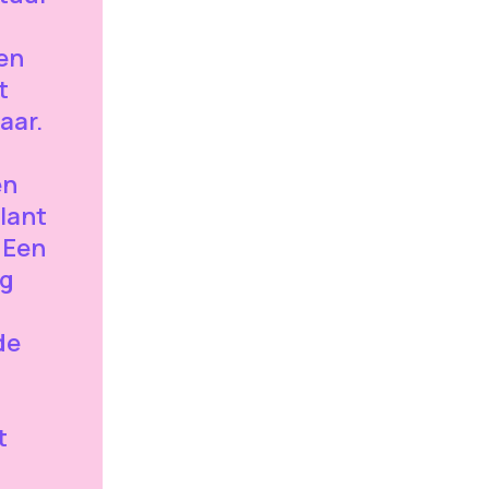
 en
t
aar.
en
lant
 Een
ng
de
t