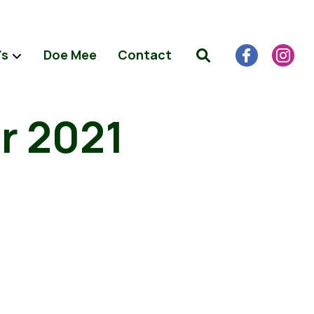
's
Doe Mee
Contact
ar 2021