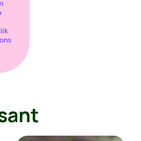
n
e
lik
 ons
sant