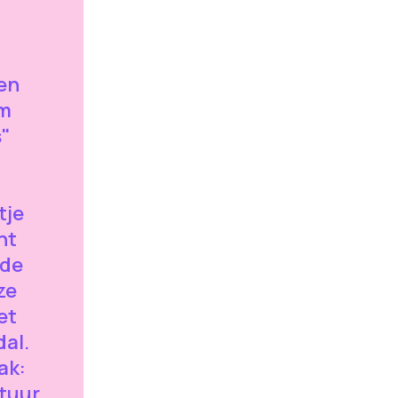
en
om
s"
tje
nt
 de
ze
et
dal.
ak:
tuur