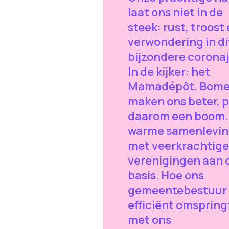
laat ons niet in de
steek: rust, troost
verwondering in di
bijzondere coronaj
In de kijker: het
Mamadépôt. Bom
maken ons beter, p
daarom een boom.
warme samenlevi
met veerkrachtige
verenigingen aan 
basis. Hoe ons
gemeentebestuur
efficiënt omspring
met ons