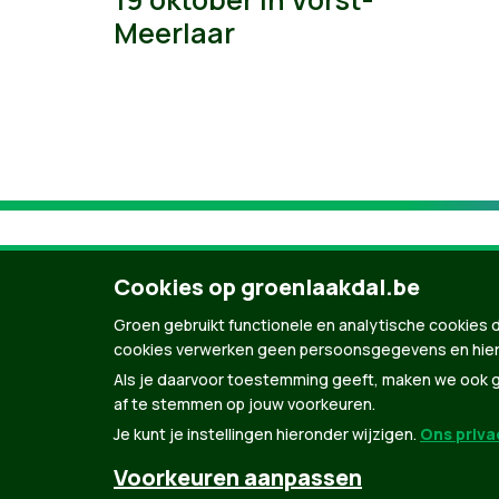
Meerlaar
Cookies op groenlaakdal.be
Groen gebruikt functionele en analytische cookies d
cookies verwerken geen persoonsgegevens en hier
Als je daarvoor toestemming geeft, maken we ook ge
af te stemmen op jouw voorkeuren.
Je kunt je instellingen hieronder wijzigen.
Ons privac
© Copyright Groen 2026 | Gemaakt met
Natio
Voorkeuren aanpassen