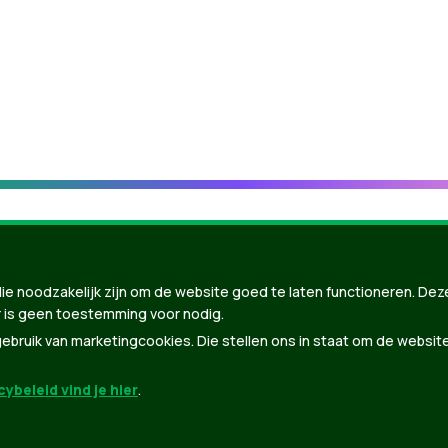
ie noodzakelijk zijn om de website goed te laten functioneren. Dez
 is geen toestemming voor nodig.
bruik van marketingcookies. Die stellen ons in staat om de websit
ybeleid vind je hier
.
nBuilder
| Gebouwd door
Tectonica